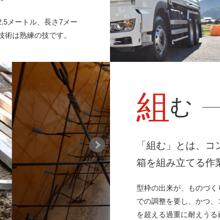
.5メートル、長さ7メー
技術は熟練の技です。
組
む
「組む」とは、コ
箱を組み立てる作
型枠の出来が、ものづく
での調整を要し、かつ、コ
を超える過重に耐えうる