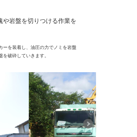
塊や岩盤を切りつける作業を
カーを装着し、油圧の力でノミを岩盤
盤を破砕していきます。