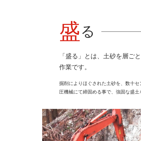
盛
る
「盛る」とは、土砂を層ご
作業です。
掘削によりほぐされた土砂を、数十セ
圧機械にて締固める事で、強固な盛土